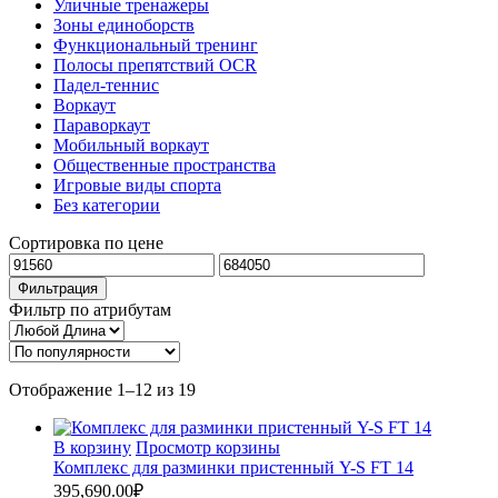
Уличные тренажеры
Зоны единоборств
Функциональный тренинг
Полосы препятствий OCR
Падел-теннис
Воркаут
Параворкаут
Мобильный воркаут
Общественные пространства
Игровые виды спорта
Без категории
Сортировка по цене
Минимальная
Максимальная
цена
цена
Фильтрация
Фильтр по атрибутам
Сортировка:
Отображение 1–12 из 19
по
популярности
В корзину
Просмотр корзины
Комплекс для разминки пристенный Y-S FT 14
395,690.00
₽