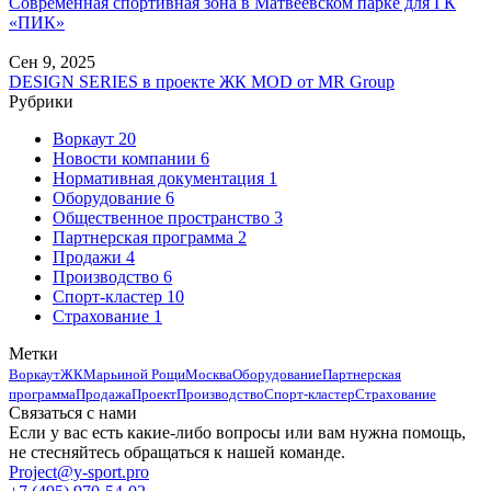
Современная спортивная зона в Матвеевском парке для ГК
«ПИК»
Сен 9, 2025
DESIGN SERIES в проекте ЖК MOD от MR Group
Рубрики
Воркаут
20
Новости компании
6
Нормативная документация
1
Оборудование
6
Общественное пространство
3
Партнерская программа
2
Продажи
4
Производство
6
Спорт-кластер
10
Страхование
1
Метки
Воркаут
ЖК
Марьиной Рощи
Москва
Оборудование
Партнерская
программа
Продажа
Проект
Производство
Спорт-кластер
Страхование
Связаться с нами
Если у вас есть какие-либо вопросы или вам нужна помощь,
не стесняйтесь обращаться к нашей команде.
Project@y-sport.pro