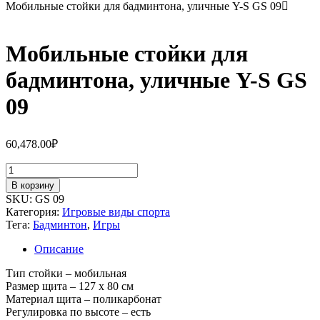
Мобильные стойки для бадминтона, уличные Y-S GS 09
Мобильные стойки для
бадминтона, уличные Y-S GS
09
60,478.00
₽
Количество
товара
В корзину
Мобильные
SKU:
GS 09
стойки
Категория:
Игровые виды спорта
для
Тега:
Бадминтон
,
Игры
бадминтона,
уличные
Описание
Y-
S
Тип стойки – мобильная
GS
Размер щита – 127 х 80 см
09
Материал щита – поликарбонат
Регулировка по высоте – есть